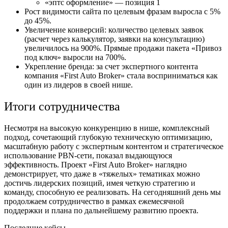
«эптс оформление» — позиция 1
Рост видимости сайта по целевым фразам выросла с 5%
до 45%.
Увеличение конверсий: количество целевых заявок
(расчет через калькулятор, заявки на консультацию)
увеличилось на 900%. Прямые продажи пакета «Привоз
под ключ» выросли на 700%.
Укрепление бренда: за счет экспертного контента
компания «First Auto Broker» стала восприниматься как
один из лидеров в своей нише.
Итоги сотрудничества
Несмотря на высокую конкуренцию в нише, комплексный
подход, сочетающий глубокую техническую оптимизацию,
масштабную работу с экспертным контентом и стратегическое
использование PBN-сети, показал выдающуюся
эффективность. Проект «First Auto Broker» наглядно
демонстрирует, что даже в «тяжелых» тематиках можно
достичь лидерских позиций, имея четкую стратегию и
команду, способную ее реализовать. На сегодняшний день мы
продолжаем сотрудничество в рамках ежемесячной
поддержки и плана по дальнейшему развитию проекта.
Последние кейсы