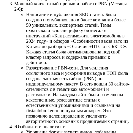
Мощный контентный прорыв и работа с PBN (Месяцы
2-6):
Написание и публикация SEO-статей. Было
создано и опубликовано в блоге компании более
50 уникальных, экспертных статей. Темы
охватывали всю специфику бизнеса: от
инструкций «Как растаможить электромобиль в
2024 году» и обзоров «Особенности ввоза авто из
Китая» до разборов «Отличия ЭПТС от СБКТС».
Каждая статья была оптимизирована под свой
кластер запросов и содержала призывы к
действию.
Развертывание PBN-сети. Для усиления
ссылочного веса и ускорения вывода в ТОП была
создана частная сеть сайтов (PBN) по
индивидуальному пакету. В сеть вошли 30 сайтов-
сателлитов с в тематиках автомобилей и
растаможки. На каждом сайте были размещены
качественные, релевантные статьи с
естественными упоминаниями и ссылками на
firstautobroker.ru
по нужным анкорам. Это
позволило целенаправленно увеличить
авторитетность основных продвигаемых страниц.
Юзабилити и аналитика:
Улучшены формы захвата лидов, добавлены