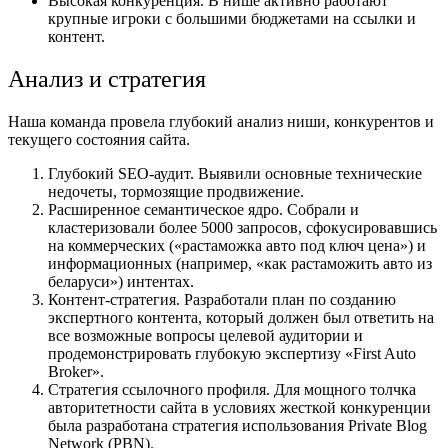
Высокая конкуренция. В нише активно работают
крупные игроки с большими бюджетами на ссылки и
контент.
Анализ и стратегия
Наша команда провела глубокий анализ ниши, конкурентов и
текущего состояния сайта.
Глубокий SEO-аудит. Выявили основные технические
недочеты, тормозящие продвижение.
Расширенное семантическое ядро. Собрали и
кластеризовали более 5000 запросов, сфокусировавшись
на коммерческих («растаможка авто под ключ цена») и
информационных (например, «как растаможить авто из
беларуси») интентах.
Контент-стратегия. Разработали план по созданию
экспертного контента, который должен был ответить на
все возможные вопросы целевой аудитории и
продемонстрировать глубокую экспертизу «First Auto
Broker».
Стратегия ссылочного профиля. Для мощного толчка
авторитетности сайта в условиях жесткой конкуренции
была разработана стратегия использования Private Blog
Network (PBN).